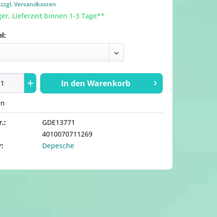
.
zzgl. Versandkosten
er, Lieferzeit binnen 1-3 Tage**
l:
In den
Warenkorb
en
.:
GDE13771
4010070711269
r:
Depesche