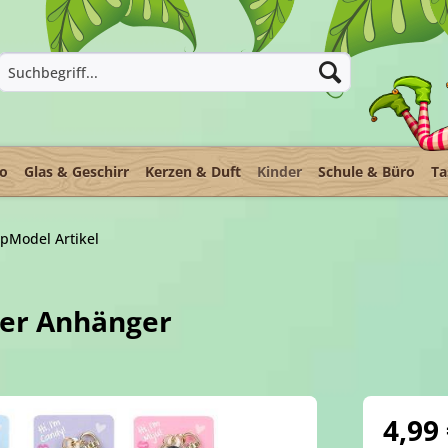
ko
Glas & Geschirr
Kerzen & Duft
Kinder
Schule & Büro
Ta
pModel Artikel
her Anhänger
4,99 