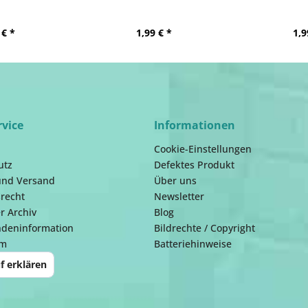
 € *
1,99 € *
1,9
rvice
Informationen
Cookie-Einstellungen
utz
Defektes Produkt
und Versand
Über uns
recht
Newsletter
r Archiv
Blog
ndeninformation
Bildrechte / Copyright
um
Batteriehinweise
f erklären