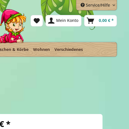
Service/Hilfe
Mein Konto
0,00 € *
schen & Körbe
Wohnen
Verschiedenes
€ *