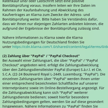
Ratenkauf und/ oder Lastschrift setzt eine positive
Bonitätsprüfung voraus. Insofern leiten wir Ihre Daten im
Rahmen der Kaufanbahnung und Abwicklung des
Kaufvertrages an Klarna zum Zwecke der Adress- und
Bonitätsprüfung weiter. Bitte haben Sie Verständnis dafür,
dass wir Ihnen nur diejenigen Zahlarten anbieten können, die
aufgrund der Ergebnisse der Bonitätsprüfung zulässig sind.
Nähere Informationen zu Klarna sowie die Klarna
Nutzungsbedingungen für Deutschland finden Sie
unter
https://cdn.klarna.com/1.0/shared/content/legal/terms/0/
(2)
Zahlung über "PayPal" / "PayPal Checkout"
Bei Auswahl einer Zahlungsart, die über "PayPal" / "PayPal
Checkout" angeboten wird, erfolgt die Zahlungsabwicklung
über den Zahlungsdienstleister PayPal (Europe) S.à.r.l. et Cie,
S.C.A. (22-24 Boulevard Royal L-2449, Luxemburg; "PayPal"). Die
einzelnen Zahlungsarten über "PayPal" werden Ihnen unter
einer entsprechend bezeichneten Schaltfläche auf unserer
Internetpräsenz sowie im Online-Bestellvorgang angezeigt. Für
die Zahlungsabwicklung kann sich "PayPal" weiterer
Zahlungsdienste bedienen; soweit hierfür besondere
Zahlungsbedingungen gelten, werden Sie auf diese gesondert
hingewiesen. Nähere Informationen zu "PayPal" finden Sie