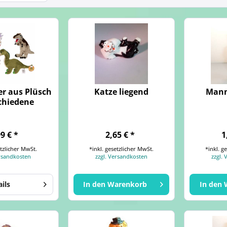
er aus Plüsch
Katze liegend
Mann
schiedene
99 € *
2,65 € *
1
etzlicher MwSt.
*inkl. gesetzlicher MwSt.
*inkl. g
ersandkosten
zzgl. Versandkosten
zzgl.
ails
In den
Warenkorb
In den