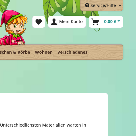
Service/Hilfe
Mein Konto
0,00 € *
schen & Körbe
Wohnen
Verschiedenes
nterschiedlichsten Materialien warten in