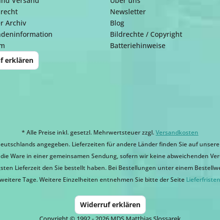
und Versand
Über uns
recht
Newsletter
r Archiv
Blog
ndeninformation
Bildrechte / Copyright
um
Batteriehinweise
f erklären
* Alle Preise inkl. gesetzl. Mehrwertsteuer zzgl.
Versandkosten
eutschlands angegeben. Lieferzeiten für andere Länder finden Sie auf unsere
ir die Ware in einer gemeinsamen Sendung, sofern wir keine abweichenden Ver
sten Lieferzeit den Sie bestellt haben. Bei Bestellungen unter einem Bestellwert
weitere Tage. Weitere Einzelheiten entnehmen Sie bitte der Seite
Lieferfriste
Widerruf erklären
Copyright © 1992 - 2026 MDS Matthias Slossarek