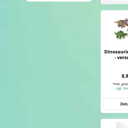
Dinosauri
- ver
8,
*inkl. ges
zzgl. V
Det