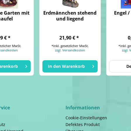
te Garten mit
Erdmännchen stehend
Engel /
haufel
und liegend
99 € *
21,90 € *
0
etzlicher MwSt.
*inkl. gesetzlicher MwSt.
*inkl. g
ersandkosten
zzgl. Versandkosten
zzgl.
arenkorb
In den
Warenkorb
De
rvice
Informationen
Cookie-Einstellungen
utz
Defektes Produkt