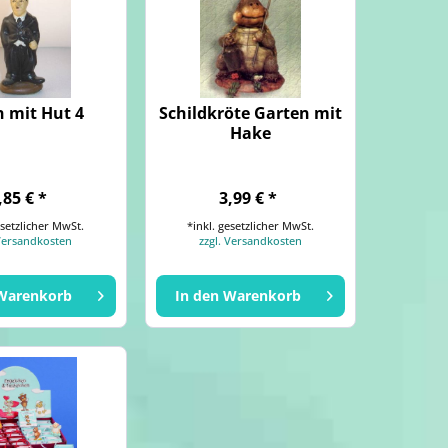
 mit Hut 4
Schildkröte Garten mit
Hake
,85 € *
3,99 € *
esetzlicher MwSt.
*inkl. gesetzlicher MwSt.
 Versandkosten
zzgl. Versandkosten
Warenkorb
In den
Warenkorb