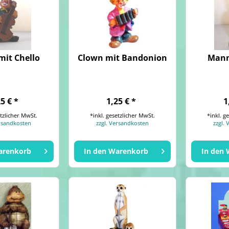
mit Chello
Clown mit Bandonion
Mann
25 € *
1,25 € *
1
etzlicher MwSt.
*inkl. gesetzlicher MwSt.
*inkl. g
ersandkosten
zzgl. Versandkosten
zzgl.
arenkorb
In den
Warenkorb
In den