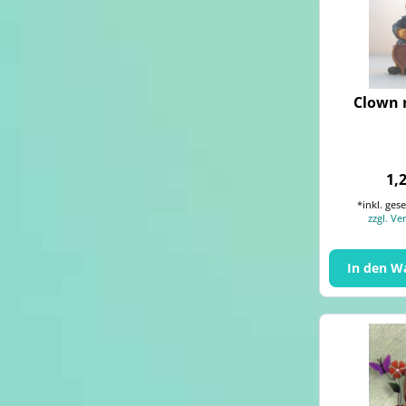
Clown 
1,
*inkl. ges
zzgl. V
In den
W