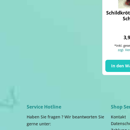
Schildkrö
Sc
3,
*inkl. ges
zzgl. V
In den
W
Service Hotline
Shop Se
Haben Sie fragen ? Wir beantworten Sie
Kontakt
Datensch
gerne unter: