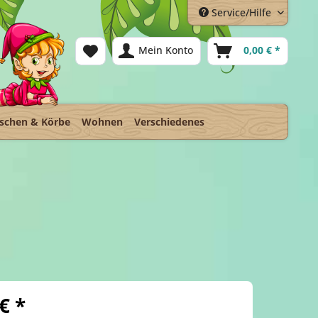
Service/Hilfe
Mein Konto
0,00 € *
schen & Körbe
Wohnen
Verschiedenes
€ *