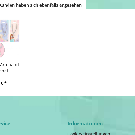
Kunden haben sich ebenfalls angesehen
 Armband
abet
 € *
rvice
Informationen
Cookie-Einstellungen