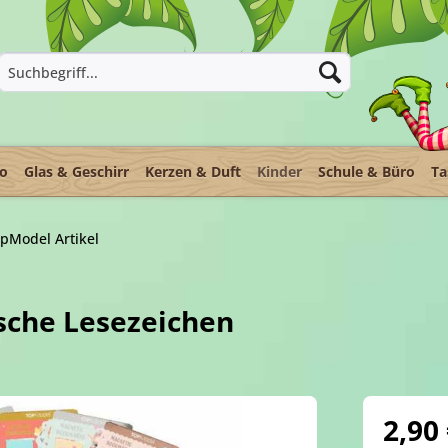
ko
Glas & Geschirr
Kerzen & Duft
Kinder
Schule & Büro
Ta
pModel Artikel
che Lesezeichen
2,90 