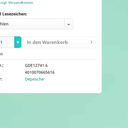
.
zzgl. Versandkosten
 Lesezeichen:
In den
Warenkorb
en
.:
GDE12741.6
4010070665616
r:
Depesche