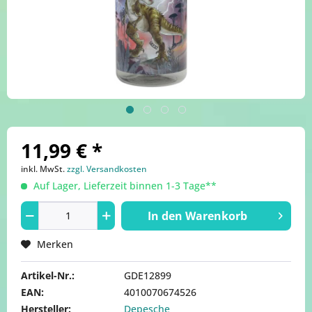
11,99 € *
inkl. MwSt.
zzgl. Versandkosten
Auf Lager, Lieferzeit binnen 1-3 Tage**
In den
Warenkorb
Merken
Artikel-Nr.:
GDE12899
EAN:
4010070674526
Hersteller:
Depesche