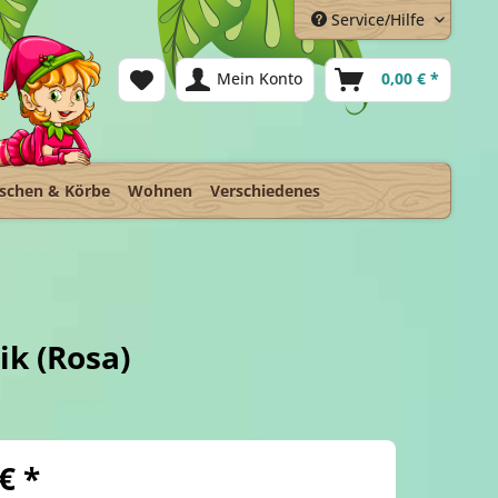
Service/Hilfe
Mein Konto
0,00 € *
schen & Körbe
Wohnen
Verschiedenes
k (Rosa)
€ *