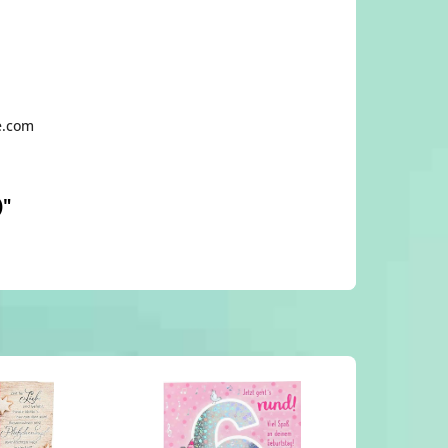
e.com
)"