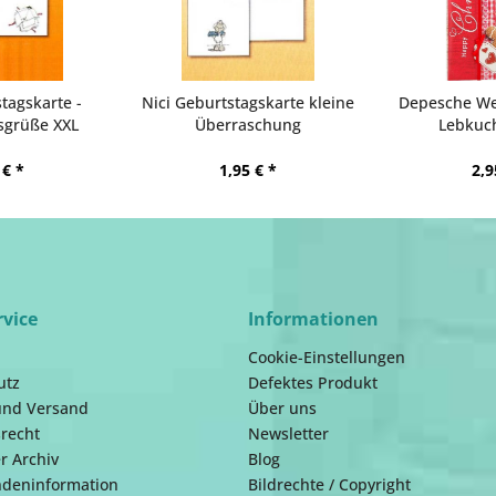
tagskarte -
Nici Geburtstagskarte kleine
Depesche We
sgrüße XXL
Überraschung
Lebkuc
 € *
1,95 € *
2,9
rvice
Informationen
Cookie-Einstellungen
utz
Defektes Produkt
und Versand
Über uns
recht
Newsletter
r Archiv
Blog
ndeninformation
Bildrechte / Copyright