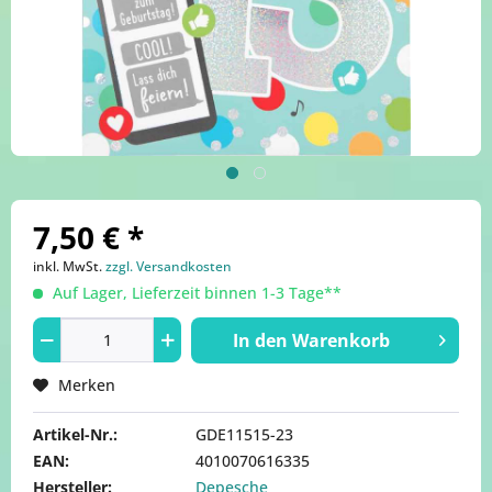
7,50 € *
inkl. MwSt.
zzgl. Versandkosten
Auf Lager, Lieferzeit binnen 1-3 Tage**
In den
Warenkorb
Merken
Artikel-Nr.:
GDE11515-23
EAN:
4010070616335
Hersteller:
Depesche