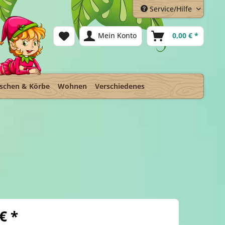
Service/Hilfe
Mein Konto
0,00 € *
schen & Körbe
Wohnen
Verschiedenes
€ *