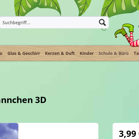
ko
Glas & Geschirr
Kerzen & Duft
Kinder
Schule & Büro
Ta
ännchen 3D
3,99 