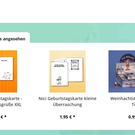
ls angesehen
tagskarte -
Nici Geburtstagskarte kleine
Weinhachtsf
sgrüße XXL
Überraschung
T
 € *
1,95 € *
0,9