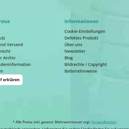
rvice
Informationen
Cookie-Einstellungen
utz
Defektes Produkt
und Versand
Über uns
recht
Newsletter
r Archiv
Blog
ndeninformation
Bildrechte / Copyright
um
Batteriehinweise
f erklären
* Alle Preise inkl. gesetzl. Mehrwertsteuer zzgl.
Versandkosten
eutschlands angegeben. Lieferzeiten für andere Länder finden Sie auf unsere