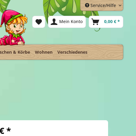
Service/Hilfe
Mein Konto
0,00 € *
schen & Körbe
Wohnen
Verschiedenes
€ *