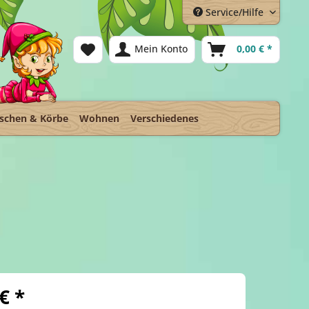
Service/Hilfe
Mein Konto
0,00 € *
schen & Körbe
Wohnen
Verschiedenes
€ *