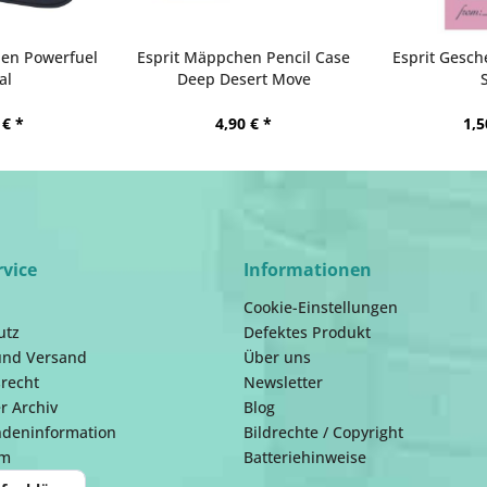
en Powerfuel
Esprit Mäppchen Pencil Case
Esprit Gesc
al
Deep Desert Move
 € *
4,90 € *
1,5
rvice
Informationen
Cookie-Einstellungen
utz
Defektes Produkt
und Versand
Über uns
recht
Newsletter
r Archiv
Blog
ndeninformation
Bildrechte / Copyright
um
Batteriehinweise