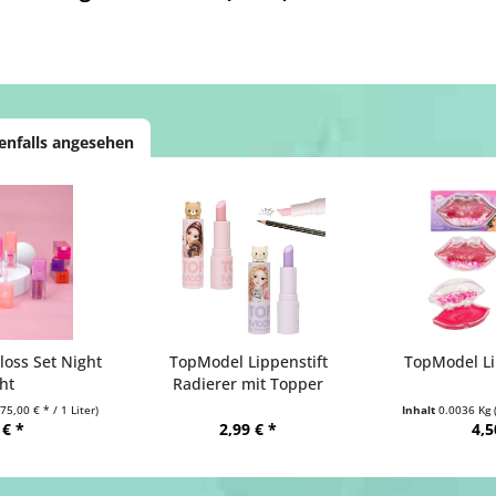
enfalls angesehen
oss Set Night
TopModel Lippenstift
TopModel Li
ht
Radierer mit Topper
75,00 € * / 1 Liter)
Inhalt
0.0036 Kg
 € *
2,99 € *
4,5