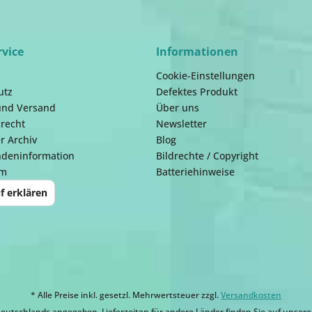
rvice
Informationen
Cookie-Einstellungen
utz
Defektes Produkt
und Versand
Über uns
recht
Newsletter
r Archiv
Blog
ndeninformation
Bildrechte / Copyright
um
Batteriehinweise
f erklären
* Alle Preise inkl. gesetzl. Mehrwertsteuer zzgl.
Versandkosten
eutschlands angegeben. Lieferzeiten für andere Länder finden Sie auf unsere