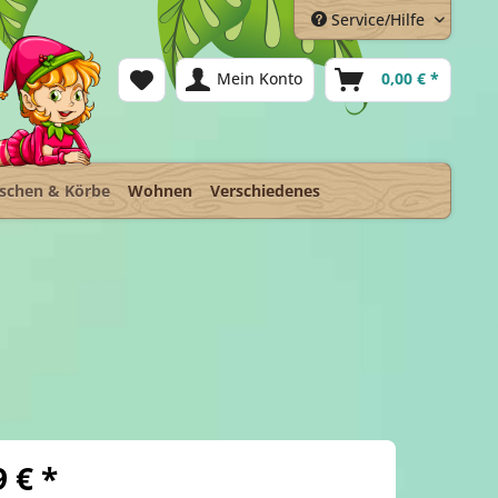
Service/Hilfe
Mein Konto
0,00 € *
schen & Körbe
Wohnen
Verschiedenes
9 € *