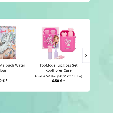
 Malbuch Water
TopModel Lipgloss Set
Deko Kl
lour
Kopfhörer Case
Inhalt
0.046 Liter
(141,30 € * / 1 Liter)
0 € *
6,50 € *
1,