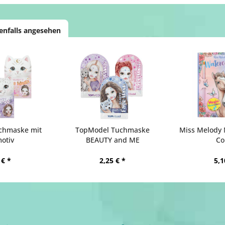
enfalls angesehen
chmaske mit
TopModel Tuchmaske
Miss Melody
otiv
BEAUTY and ME
Co
 € *
2,25 € *
5,1