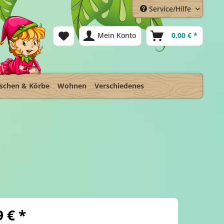
Service/Hilfe
Mein Konto
0,00 € *
schen & Körbe
Wohnen
Verschiedenes
9 € *