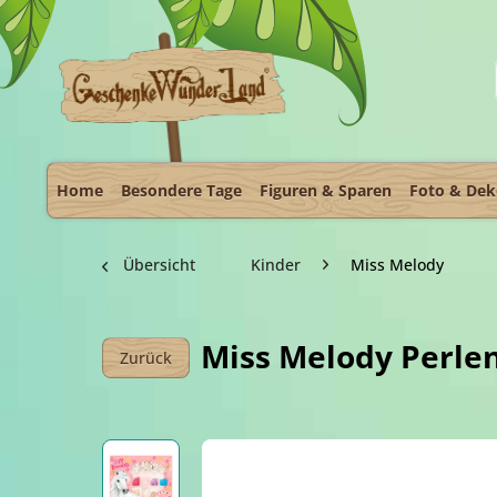
Home
Besondere Tage
Figuren & Sparen
Foto & De
Übersicht
Kinder
Miss Melody
Miss Melody Perle
Zurück