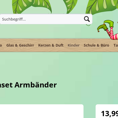
ko
Glas & Geschirr
Kerzen & Duft
Kinder
Schule & Büro
Ta
nset Armbänder
13,9