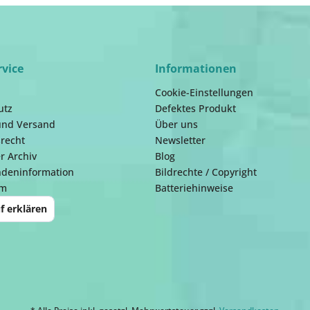
rvice
Informationen
Cookie-Einstellungen
utz
Defektes Produkt
und Versand
Über uns
recht
Newsletter
r Archiv
Blog
ndeninformation
Bildrechte / Copyright
um
Batteriehinweise
f erklären