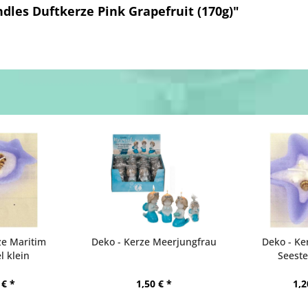
dles Duftkerze Pink Grapefruit (170g)"
ze Maritim
Deko - Kerze Meerjungfrau
Deko - Ke
 klein
Seeste
 € *
1,50 € *
1,2