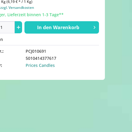
 Kg (6,19 € * / 1 Kg)
.
zzgl. Versandkosten
er, Lieferzeit binnen 1-3 Tage**
In den
Warenkorb
en
.:
PCJ010691
5010414377617
r:
Prices Candles