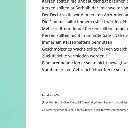
Kerzen sollten nie unbeaufsichtigt brennen !
Kerzen sollten außerhalb der Reichweite vo
Der Docht sollte vor dem ersten Anzünden a
Die Flamme sollte immer erstickt werden. Ni
Mehrere Brenndende Kerzen sollten immer m
Kerzen sollten nicht in unmittelbarer Nähe
Immer ein Kerzenhaltern bennutzen !
Geschmolzenes Wachs sollte frei von Strei
Zugluft sollte vermieden werden !
Eine brennende Kerze sollte nicht bewegt w
Vor dem ersten Gebrauch einer Kerze sollte 
Inhaltsstoffe:
(R)-p-Mentha-1,8-dien, Citral, 2,4-Dimethylcyclohex-3-ene-1-carbaldehyd
2,4-Dimethylcyclohex-3-en-1-carbaldehyd - Giftig für Wasserorganismen 