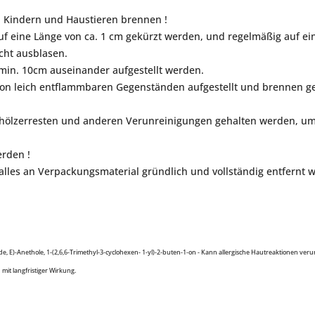
n Kindern und Haustieren brennen !
uf eine Länge von ca. 1 cm gekürzt werden, und regelmäßig auf ei
cht ausblasen.
in. 10cm auseinander aufgestellt werden.
 von leich entflammbaren Gegenständen aufgestellt und brennen g
chhölzerresten und anderen Verunreinigungen gehalten werden, um
erden !
alles an Verpackungsmaterial gründlich und vollständig entfernt 
e, E)-Anethole, 1-(2,6,6-Trimethyl-3-cyclohexen- 1-yl)-2-buten-1-on - Kann allergische Hautreaktionen ver
mit langfristiger Wirkung.