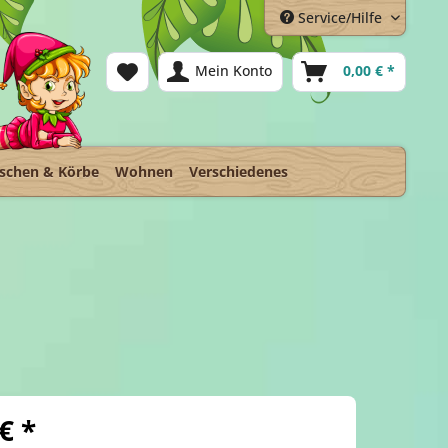
Service/Hilfe
Mein Konto
0,00 € *
schen & Körbe
Wohnen
Verschiedenes
€ *