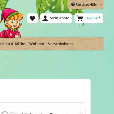
Service/Hilfe
Mein Konto
0,00 € *
schen & Körbe
Wohnen
Verschiedenes