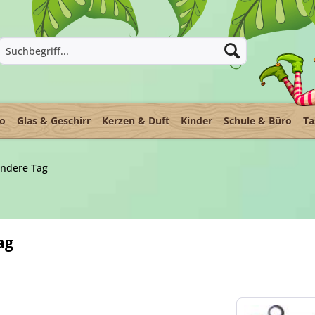
ko
Glas & Geschirr
Kerzen & Duft
Kinder
Schule & Büro
Ta
ondere Tag
ag