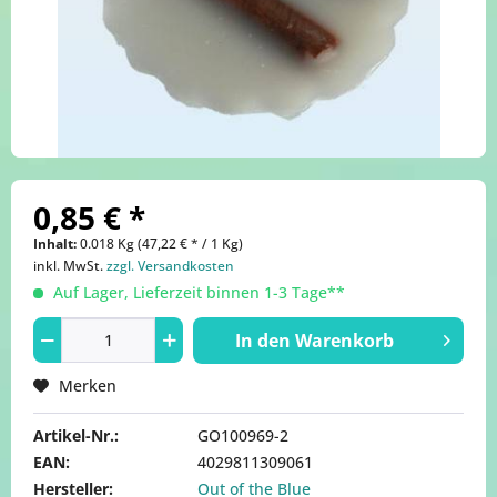
0,85 € *
Inhalt:
0.018 Kg (47,22 € * / 1 Kg)
inkl. MwSt.
zzgl. Versandkosten
Auf Lager, Lieferzeit binnen 1-3 Tage**
In den
Warenkorb
Merken
Artikel-Nr.:
GO100969-2
EAN:
4029811309061
Hersteller:
Out of the Blue