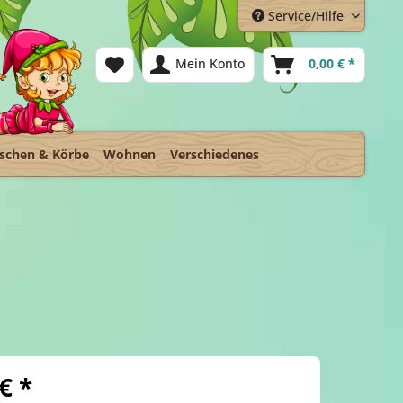
Service/Hilfe
Mein Konto
0,00 € *
schen & Körbe
Wohnen
Verschiedenes
€ *