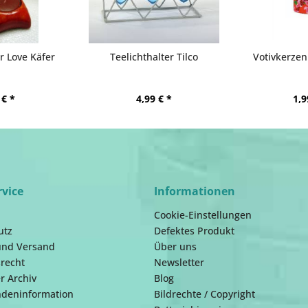
r Love Käfer
Teelichthalter Tilco
Votivkerze
 € *
4,99 € *
1,9
rvice
Informationen
Cookie-Einstellungen
utz
Defektes Produkt
und Versand
Über uns
recht
Newsletter
r Archiv
Blog
ndeninformation
Bildrechte / Copyright