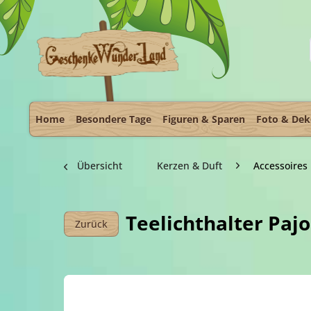
Home
Besondere Tage
Figuren & Sparen
Foto & De
Übersicht
Kerzen & Duft
Accessoires
Teelichthalter Pa
Zurück