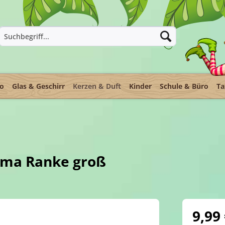
ko
Glas & Geschirr
Kerzen & Duft
Kinder
Schule & Büro
Ta
joma Ranke groß
9,99 