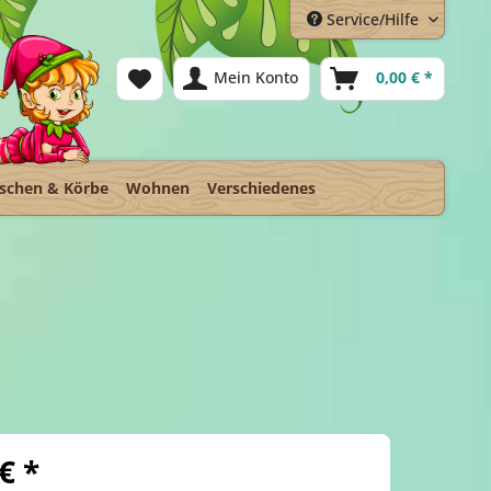
Service/Hilfe
Mein Konto
0,00 € *
schen & Körbe
Wohnen
Verschiedenes
€ *