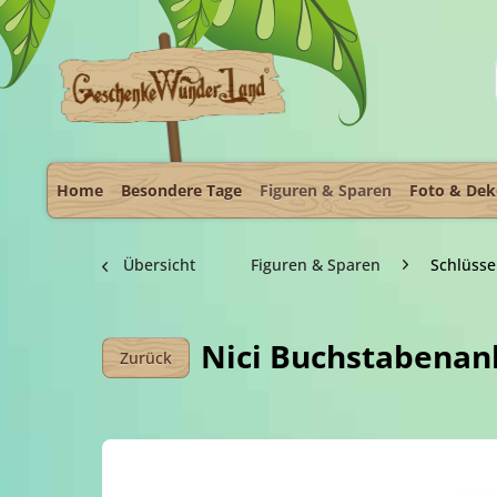
Home
Besondere Tage
Figuren & Sparen
Foto & De
Übersicht
Figuren & Sparen
Schlüss
Nici Buchstabenan
Zurück