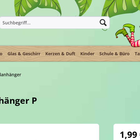
ko
Glas & Geschirr
Kerzen & Duft
Kinder
Schule & Büro
Ta
elanhänger
hänger P
1,99 