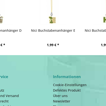
enanhänger D
Nici Buchstabenanhänger E
Nici Buchst
 € *
1,99 € *
1,9
rvice
Informationen
Cookie-Einstellungen
utz
Defektes Produkt
und Versand
Über uns
recht
Newsletter