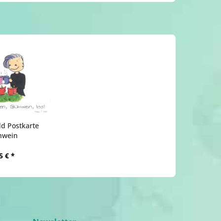
d Postkarte
hwein
5 € *