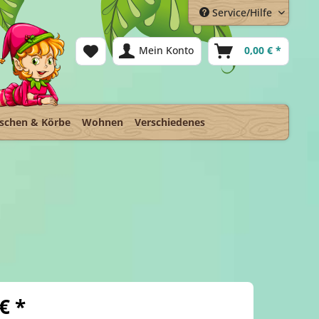
Service/Hilfe
Mein Konto
0,00 € *
schen & Körbe
Wohnen
Verschiedenes
€ *