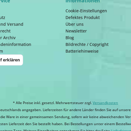
rvice
Informationen
Cookie-Einstellungen
utz
Defektes Produkt
und Versand
Über uns
recht
Newsletter
r Archiv
Blog
ndeninformation
Bildrechte / Copyright
um
Batteriehinweise
f erklären
* Alle Preise inkl. gesetzl. Mehrwertsteuer zzgl.
Versandkosten
eutschlands angegeben. Lieferzeiten für andere Länder finden Sie auf unsere
ir die Ware in einer gemeinsamen Sendung, sofern wir keine abweichenden Ver
sten Lieferzeit den Sie bestellt haben. Bei Bestellungen unter einem Bestellwert
weitere Tage. Weitere Einzelheiten entnehmen Sie bitte der Seite
Lieferfriste