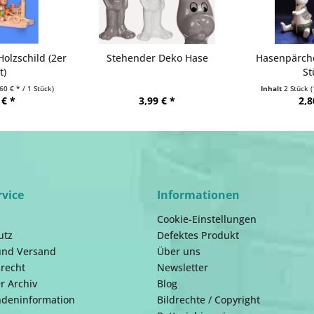
olzschild (2er
Stehender Deko Hase
Hasenpärche
t)
St
60 € * / 1 Stück)
Inhalt
2 Stück
(
 € *
3,99 € *
2,8
rvice
Informationen
Cookie-Einstellungen
utz
Defektes Produkt
und Versand
Über uns
recht
Newsletter
r Archiv
Blog
ndeninformation
Bildrechte / Copyright