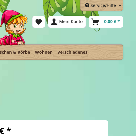
Service/Hilfe
Mein Konto
0,00 € *
schen & Körbe
Wohnen
Verschiedenes
€ *