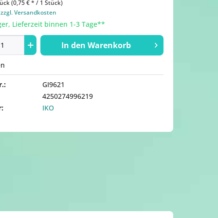
ück (0,75 € * / 1 Stück)
.
zzgl. Versandkosten
er, Lieferzeit binnen 1-3 Tage**
In den
Warenkorb
en
.:
GI9621
4250274996219
r:
IKO